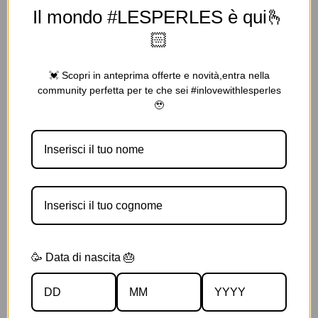
Il mondo #LESPERLES è qui🫰
🏻
💓 Scopri in anteprima offerte e novità,entra nella
community perfetta per te che sei #inlovewithlesperles
🥹
🥳 Data di nascita 🎂
Tabac & Vanille 150 ML Edp Spray
€
9.00