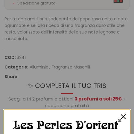
Spedizione gratuita
Per te che ami il brio seducente del pepe rosa unito a note
agrumate e sei alla riceca di una fragranza dallo stile che
resta, valorizzato dall’intensità delle sue note legnose e
muschiate.
COD:
3241
Categorie:
Alluminio
,
Fragranze Maschili
Share:
✨ COMPLETA IL TUO TRIS
Scegli altri 2 profumi e ottieni
3 profumi a soli 25€
+
spedizione gratuita