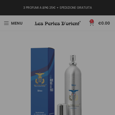
3 PROFUMI A
27€
25€ + SPEDIZIONE GRATUITA
0
MENU
€
0.00