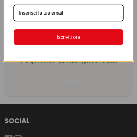
AGGIUNGI AL CARRELLO
Iscriviti ora
RIEPILOGO OFFERTA
3 profumi a soli 25€ invece di 27€
Risparmi 2€
Spedizione gratuita inclusa
TOTALE
25€
27€
SOCIAL