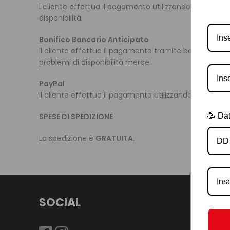
l cliente effettua il pagamento utilizzando la carta 
disponibilità.
Bonifico Bancario Anticipato
Il cliente effettua il pagamento tramite bonifico ban
problemi di disponibilità merce.
PayPal
Il cliente effettua il pagamento utilizzando il sitema 
SPESE DI SPEDIZIONE
🥳 Dat
La spedizione è
GRATUITA
.
SOCIAL
LES P
Chi Siam