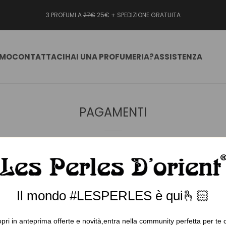
3 PROFUMI A
27€
25€ + SPEDIZIONE GRATUITA
AMO
CONTATTACI
HAI UNA PROFUMERIA?
ASSISTENZA
PAGAMENTI
i all’interno del sito internet sono comprensivi di I.V.A. e di ogni a
tta compilazione del modulo d’ordine ed il consenso all’acquisto.
Il mondo #LESPERLES è qui🫰🏻
alità in fase di completamento dell’acquisto.
pri in anteprima offerte e novità,entra nella community perfetta per te 