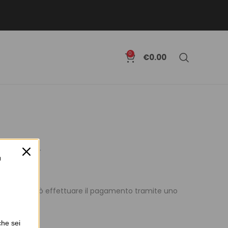
0
€
0.00
ltra imposta.
 Il cliente può effettuare il pagamento tramite uno
che sei