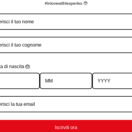
di credito o bancomat, l’importo sarà visualizzato immediatamente
#inlovewithlesperles 🥹
cario, il fornitore si impegna a spedire la merce appena l’import
PayPal, l’importo sarà visualizzato immediatamente e la merce part
a di nascita 🎂
ERLES D’ORIENT
COMPRARE ONLINE
Iscriviti ora
o
Spese E Spedizioni