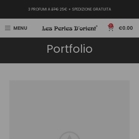
3 PROFUMI A
27€
25€ + SPEDIZIONE GRATUITA
0
MENU
€
0.00
Portfolio