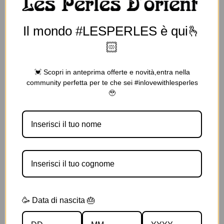
Il mondo #LESPERLES è qui🫰
🏻
💓 Scopri in anteprima offerte e novità,entra nella
Sticky Sidebar
community perfetta per te che sei #inlovewithlesperles
Details available with Every Demo
🥹
Hac vitae sem class fames vehicula nascetur nam
tellus a condimentum inceptos mus rhoncus et
accumsan fringilla vehicula nascetur amet
fermentum rutrum.
CLIENT
WordPress
DESIGNER
John Doe
🥳 Data di nascita 🎂