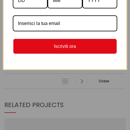
MATERIALS
Wood, Paper
WEBSITE
xtemos.com/wood
View Project
Iscriviti ora
Older
RELATED PROJECTS