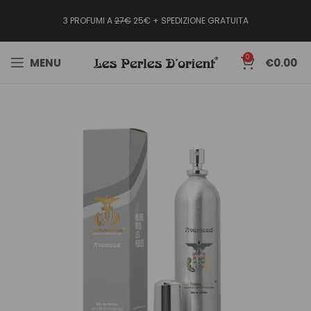
3 PROFUMI A
27€
25€ + SPEDIZIONE GRATUITA
0
MENU
€
0.00