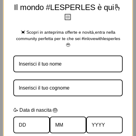
Il mondo #LESPERLES è qui🫰
🏻
💓 Scopri in anteprima offerte e novità,entra nella
community perfetta per te che sei #inlovewithlesperles
🥹
🥳 Data di nascita 🎂
Parfum de Lune 150 ML Edp Spray
€
9.00