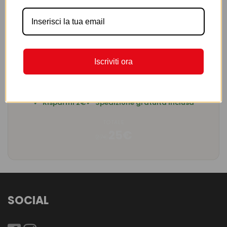
AGGIUNGI AL CARRELLO
Iscriviti ora
RIEPILOGO OFFERTA
3 profumi a soli 25€ invece di 27€
Risparmi 2€
Spedizione gratuita inclusa
TOTALE
25€
27€
SOCIAL