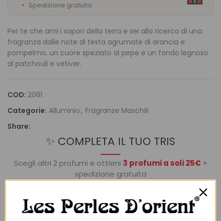
Spedizione gratuita
Per te che ami i sapori della terra e sei alla ricerca di una
fragranza dalle note di testa agrumate di arancia e
pompelmo, un cuore speziato al pepe e un fondo legnoso
al patchouli e vetiver.
COD:
2081
Categorie:
Alluminio
,
Fragranze Maschili
Share:
✨ COMPLETA IL TUO TRIS
Scegli altri 2 profumi e ottieni
3 profumi a soli 25€
+
spedizione gratuita