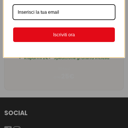
AGGIUNGI AL CARRELLO
Iscriviti ora
RIEPILOGO OFFERTA
3 profumi a soli 25€ invece di 27€
Risparmi 2€
Spedizione gratuita inclusa
TOTALE
25€
27€
SOCIAL