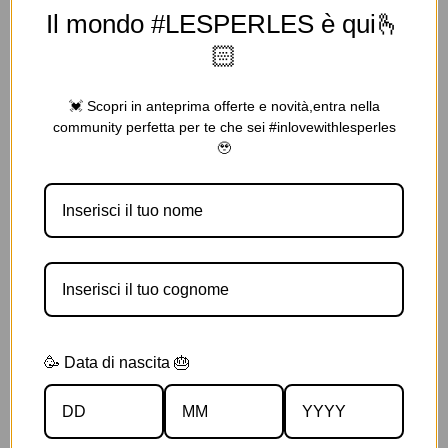
Il mondo #LESPERLES è qui🫰
🏻
💓 Scopri in anteprima offerte e novità,entra nella
community perfetta per te che sei #inlovewithlesperles
🥹
🥳 Data di nascita 🎂
Barouge 150 ML EDP Spray
€
9.00